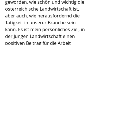
geworden, wie schön und wichtig die 
österreichische Landwirtschaft ist, 
aber auch, wie herausfordernd die 
Tätigkeit in unserer Branche sein 
kann. Es ist mein persönliches Ziel, in 
der Jungen Landwirtschaft einen 
positiven Beitrag für die Arbeit 
unserer Bäuerinnen und Bauern zu 
leisten, damit unsere heimische 
Landwirtschaft auch Zukunft hat.“
Gemeinsam in eine starke Zukunft!
Mit einem engagierten Vorstand und 
klaren Zielen blickt die JLW in eine 
vielversprechende Zukunft. Der neue 
Vorstand wird sich besonders für die 
Vernetzung junger Landwirtinnen 
und Landwirte, die Stärkung der 
Konsumentenbildung und die 