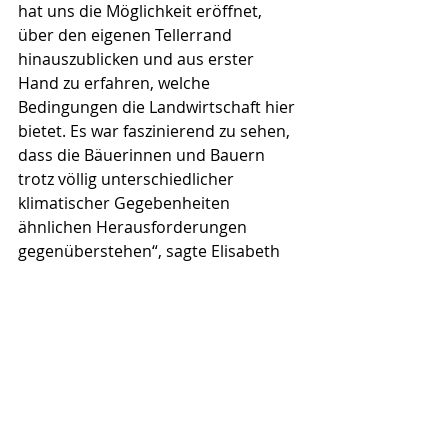
hat uns die Möglichkeit eröffnet, 
über den eigenen Tellerrand 
hinauszublicken und aus erster 
Hand zu erfahren, welche 
Bedingungen die Landwirtschaft hier 
bietet. Es war faszinierend zu sehen, 
dass die Bäuerinnen und Bauern 
trotz völlig unterschiedlicher 
klimatischer Gegebenheiten 
ähnlichen Herausforderungen 
gegenüberstehen“, sagte Elisabeth 
Huber, Landwirtin und LK-Rätin aus 
Salzburg. 
Zudem besuchte die Gruppe im 
Rahmen der JLW-Studienreise den 