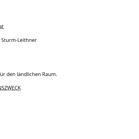
at
a Sturm-Leithner
für den ländlichen Raum.
NSZWECK