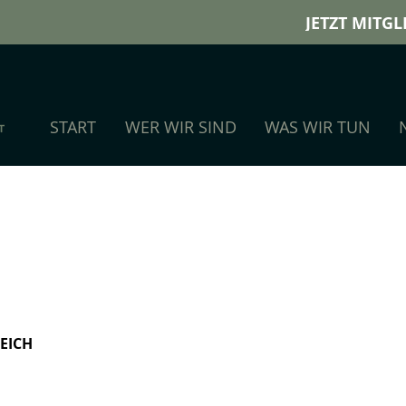
JETZT MITG
START
WER WIR SIND
WAS WIR TUN
EICH