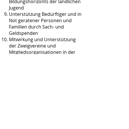
Bildungshorizonts der ländlichen
Jugend
Unterstützung Bedürftiger und in
Not geratener Personen und
Familien durch Sach- und
Geldspenden
Mitwirkung und Unterstützung
der Zweigvereine und
Mitgliedsorganisationen in der
Umsetzung ihrer Aktivitäten
Die Wahrnehmung der
Verantwortung für andere
(soziales Engagement) und den
Lebensraum (besonders
ländlichen Raum)
Wenn in diesem Statut für eine
Funktion geschlechtsspezifische
Bezeichnungen verwendet
werden, kommen dieselben bei
Innehabung der Funktion durch