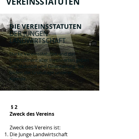
VEREINSSTATUTEN
DIE VEREINSSTATUTEN
DER JUNGEN
LANDWIRTSCHAFT
Starke Vereinsstatuten und das
Commitment aller Involvierten geben
uns Stabilität und Orientierung. Sie
bilden die Grundlage unserer
Agenda.
§ 2
Zweck des Vereins
Zweck des Vereins ist:
Die Junge Landwirtschaft