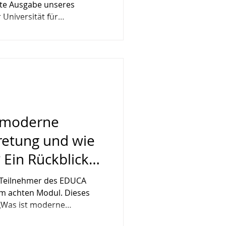
rste Ausgabe unseres
Universität für
Das Ziel? Die agrarischen
rreichs enger zu vernetzen
form für Austausch und
Die Zukunft der
sich nicht irgendwann – sie
sie entscheidet sich vor
hen bereit si
 moderne
retung und wie
? Ein Rückblick
e Teilnehmer des EDUCA
 achten Modul. Dieses
 „Was ist moderne
ie funktioniert sie“ das