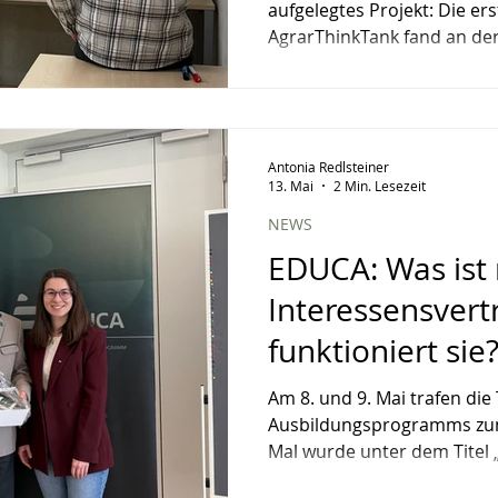
aufgelegtes Projekt: Die e
AgrarThinkTank fand an der 
Bodenkultur in Wien statt. 
Jugendorganisationen Öste
und eine gemeinsame Platt
Kooperation zu schaffen. „
Antonia Redlsteiner
Landwirtschaft entscheidet 
13. Mai
2 Min. Lesezeit
entscheidet sich jetzt. Und 
allem dort, wo junge Mensc
NEWS
EDUCA: Was ist
Interessensvert
funktioniert sie
auf Modul 8
Am 8. und 9. Mai trafen di
Ausbildungsprogramms zum
Mal wurde unter dem Titel
Interessensvertretung und w