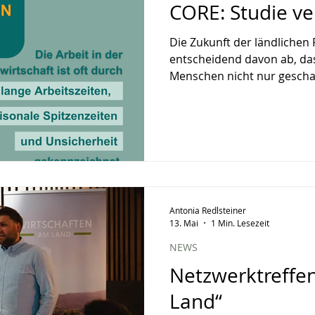
CORE: Studie ver
Die Zukunft der ländliche
entscheidend davon ab, da
Menschen nicht nur gescha
auch realistisch, zugänglich
diesem Hintergrund hat CO
„Assessing youth employabil
communities: A comprehen
veröffentlicht. Zusammen 
erste Materialien zur Sensibi
die Lebensrealität junger 
Antonia Redlsteiner
13. Mai
1 Min. Lesezeit
NEWS
Netzwerktreffe
Land“