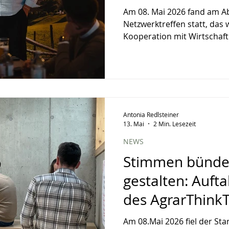
Am 08. Mai 2026 fand am A
Netzwerktreffen statt, das w
Kooperation mit Wirtschaft
haben. Dieses Mal stand d
von Transparenz und Herkun
diente das XXXLutz Restaura
Straße (MAHÜ). Doch es gin
Verpflegung, sondern vor 
Thomas Kaser von der XXX
Antonia Redlsteiner
in einem spannenden Vortr
13. Mai
2 Min. Lesezeit
NEWS
Stimmen bündel
gestalten: Auft
des AgrarThink
Am 08.Mai 2026 fiel der Sta