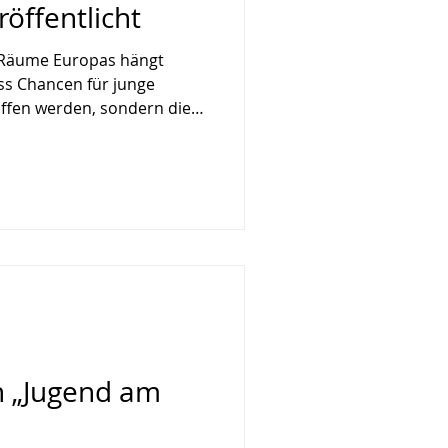
öffentlicht
n Räume Europas hängt
ss Chancen für junge
ffen werden, sondern diese
 und tragfähig sind. Vor
RE die neue Studie
ity in agriculture and rural
sive overview“
mit dem Bericht wurden
lisierung bereitgestellt, die
Menschen p
n „Jugend am