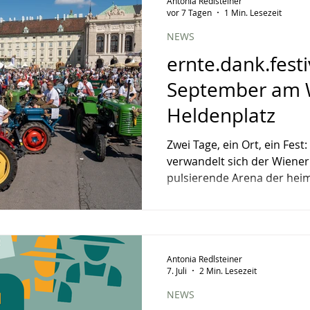
Antonia Redlsteiner
vor 7 Tagen
1 Min. Lesezeit
NEWS
ernte.dank.festi
September am 
Heldenplatz
Zwei Tage, ein Ort, ein Fes
verwandelt sich der Wiener 
pulsierende Arena der hei
Forstwirtschaft. Modernste
geschmückte Wagen beim 
eine Oldtimer-Traktorensc
und hochkarätige Liveacts – 
Antonia Redlsteiner
das Fest für Jung und Alt i
7. Juli
2 Min. Lesezeit
Bundeshauptstadt. Der Eintri
bewegt Von Blasmusiktradi
NEWS