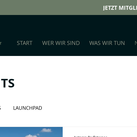
JETZT MITG
START
WER WIR SIND
WAS WIR TUN
TS
S
LAUNCHPAD