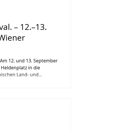
val. – 12.–13.
Wiener
t: Am 12. und 13. September
Heldenplatz in die
mischen Land- und
 Traktoren, prächtig
großen Erntedankumzug,
hau, regionale Schmankerln
das ernte.dank.festival. ist
m Herzen der
tt ist frei. Musik, die
tion bis Brasspop