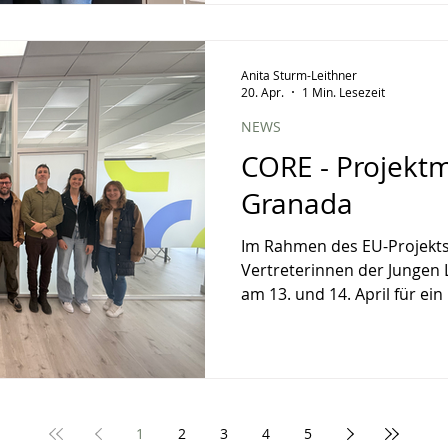
Lobbying näher unter die
Begriff Lobbyismus werden 
assoziiert. Dieses Modul so
Anita Sturm-Leithner
und zeigen, wie wichtig es i
20. Apr.
1 Min. Lesezeit
einzustehen und wie gewisse
die österreichische Landwi
NEWS
CORE - Projektm
Granada
Im Rahmen des EU-Projekts
Vertreterinnen der Jungen 
am 13. und 14. April für ei
Diskutieren der Projekterg
nächsten Schritte für die
Zusammenarbeit nach Gran
Projekt beschäftigt sich mit
Beschäftigungssituation u
1
2
3
4
5
Zukunftsperspektiven jung