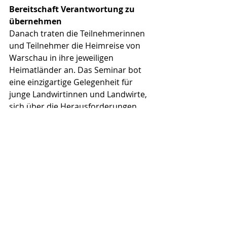
Bereitschaft Verantwortung zu 
übernehmen
Danach traten die Teilnehmerinnen 
und Teilnehmer die Heimreise von 
Warschau in ihre jeweiligen 
Heimatländer an. Das Seminar bot 
eine einzigartige Gelegenheit für 
junge Landwirtinnen und Landwirte, 
sich über die Herausforderungen 
und Chancen in der Landwirtschaft 
auszutauschen und gemeinsam 
Lösungen zu erarbeiten. Es war auch 
ein wichtiger Schritt zur Stärkung der 
Beziehungen zwischen den 
Junglandwirtinnen und 
Junglandwirten in Europa. Durch den 
Austausch von Wissen und 
Erfahrungen sowie die Vernetzung 