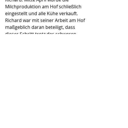
Milchproduktion am Hof schließlich 
eingestellt und alle Kühe verkauft. 
Richard war mit seiner Arbeit am Hof 
maßgeblich daran beteiligt, dass 
dieser Schritt trotz des schweren 
Schicksalsschlags möglich war. 
„Das waren dann irgendwie auch 
meine Viecher!“
„Der prägendste Abschnitt meines 
Zivildiensts war für mich auf alle Fälle 
beim vierten Betrieb. Wenn man 
plötzlich dasteht und verantwortlich 
für 50 Viecher ist, trotz der großen 
Unterstützung. Ich war von Montag 
bis Freitag die ganze Woche vor Ort 
und es waren dann nach einer 
gewissen Zeit irgendwie auch meine 