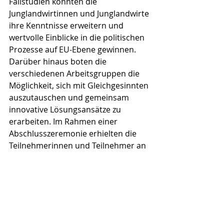
Fallstudien konnten die 
Junglandwirtinnen und Junglandwirte 
ihre Kenntnisse erweitern und 
wertvolle Einblicke in die politischen 
Prozesse auf EU-Ebene gewinnen. 
Darüber hinaus boten die 
verschiedenen Arbeitsgruppen die 
Möglichkeit, sich mit Gleichgesinnten 
auszutauschen und gemeinsam 
innovative Lösungsansätze zu 
erarbeiten. Im Rahmen einer 
Abschlusszeremonie erhielten die 
Teilnehmerinnen und Teilnehmer an 
Ende des Programms auch ein 
Diplom überreicht.
Mathias zieht eine positive Bilanz aus 
seiner Teilnahme am „European 
Young Farmers Leadership 