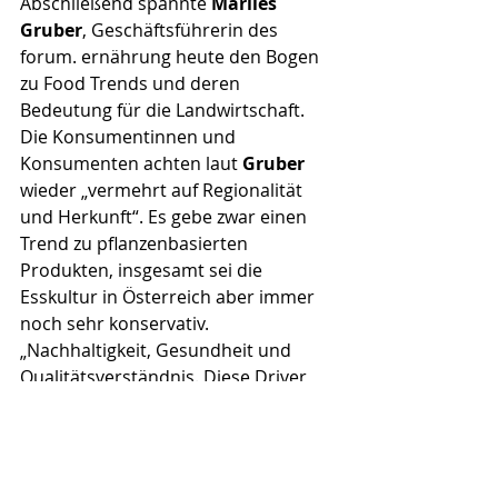
Abschließend spannte 
Marlies 
Gruber
, Geschäftsführerin des 
forum. ernährung heute den Bogen 
zu Food Trends und deren 
Bedeutung für die Landwirtschaft. 
Die Konsumentinnen und 
Konsumenten achten laut 
Gruber
wieder „vermehrt auf Regionalität 
und Herkunft“. Es gebe zwar einen 
Trend zu pflanzenbasierten 
Produkten, insgesamt sei die 
Esskultur in Österreich aber immer 
noch sehr konservativ. 
„Nachhaltigkeit, Gesundheit und 
Qualitätsverständnis. Diese Driver 
bleiben“, so 
Gruber
. Darin erkennt 
sie einerseits große Chancen für 
Direktvermarkter, aber auch ganz 
allgemein für junge Landwirtinnen 